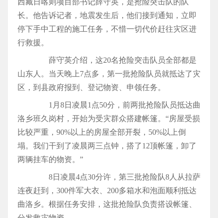
西藏日喀则项目部书记薛守英，是抢险突击队的队
长。他告诉记者，地震发生后，他们接到通知，立即
停下手中工程的施工任务，不惜一切代价赶往灾区进
行救援。
薛守英介绍，这20名抢险突击队员全部都是
山东人。当天晚上7点多，第一批抢险队员就抵达了灾
区，到县政府报到、登记物资、申领任务。
1月8日凌晨1点50分，前两批抢险队员抵达曲
洛乡班久岗村，开始为受灾群众搭建帐篷。“房屋受损
比较严重，90%以上的房屋全部开裂，50%以上倒
塌。我们干到了凌晨两三点钟，搭了12顶帐篷，卸了
两辆挂车的物资。”
8日凌晨4点30分许，第三批抢险队8人从拉萨
连夜赶到，300件军大衣、200多箱水和泡面顺利抵达
曲洛乡。根据任务安排，这批抢险队负责搭设帐篷、
分发救灾物资。