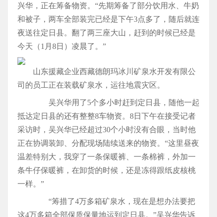
兴华，正在筹备物资。“先期筹备了部分饮用水、牛奶
和被子，两车全部装完已经是下午3点多了，随后就连
夜送往定日县。翻了两三座大山，赶到的时候已经是
今天（1月8日）凌晨了。”
山东援藏企业西藏德朗玛冰川矿泉水开发有限公
司的员工正在装载矿泉水，运往地震灾区。
吴兴华用了5个多小时赶到定日县，随他一起
抵达定日县的还有整整8车物资。8日下午在接受记者
采访时，吴兴华已经超过30个小时没有合眼，当时他
正在协调装卸、分配现场陆续送来的物资。“这里昼夜
温差特别大，我穿了一条保暖裤、一条棉裤，外加一
条牛仔保暖裤，在卸货的时候，还是冻得跟纸皮核桃
一样。”
“筹措了4万多箱矿泉水，现在是想办法要把
这4万多箱全部保质保量地运到定日县。”吴兴华告诉