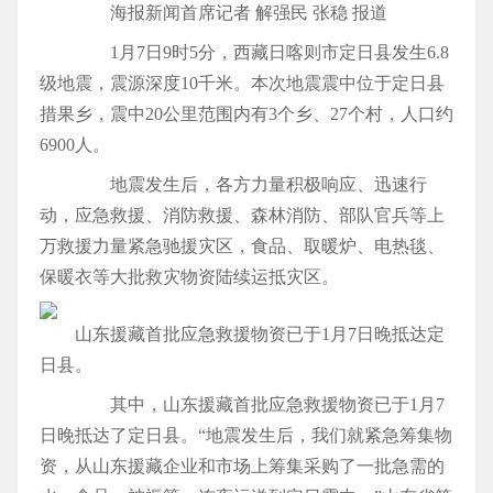
海报新闻首席记者 解强民 张稳 报道
1月7日9时5分，西藏日喀则市定日县发生6.8
级地震，震源深度10千米。本次地震震中位于定日县
措果乡，震中20公里范围内有3个乡、27个村，人口约
6900人。
地震发生后，各方力量积极响应、迅速行
动，应急救援、消防救援、森林消防、部队官兵等上
万救援力量紧急驰援灾区，食品、取暖炉、电热毯、
保暖衣等大批救灾物资陆续运抵灾区。
山东援藏首批应急救援物资已于1月7日晚抵达定
日县。
其中，山东援藏首批应急救援物资已于1月7
日晚抵达了定日县。“地震发生后，我们就紧急筹集物
资，从山东援藏企业和市场上筹集采购了一批急需的