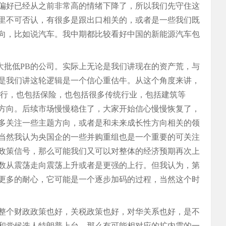
偏好已经从之前非常高的情绪下降了，所以我们先守住这
里不可否认，有很多是跟出口相关的，或者是一些我们既
向，比如说汽车。我中期都比较看好中国的新能源汽车包
大批低PB的公司。实际上无论是我们讲现在的资产荒，与
是我们讲这轮逻辑是一个信心重估牛。从这个角度来讲，
银行，也包括保险，也包括很多传统行业，包括建筑等
方向。后续市场慢慢稳住了，大家开始信心慢慢恢复了，
多关注一些主题方向，或者是和未来成长性方向相关的领
当然我认为央国企的一些并购重组也是一个重要的可关注
政策信号，那么可能我们又可以对整体的经济预期再次上
数从震荡走向震荡上升或者是更强的上行。但我认为，第
更多的耐心，它可能是一个逐步加码的过程，当然这个时
国整个财政政策也好，关税政策也好，对华关系也好，是不
和党候选人特朗普上台，那么有可能相对应的扩内需的一